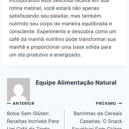
Incorporando esta deliciosa receita em sua
rotina matinal, você estará não apenas
satisfazendo seu paladar, mas também
nutrindo seu corpo de maneira equilibrada e
consciente. Experimente e descubra como um
café da manhã nutritivo pode transformar sua
manhã e proporcionar uma base sólida para
um dia produtivo e energizado.
Equipe Alimentação Natural
Navegação
ANTERIOR
PRÓXIMO
Bolos Sem Glúten:
Barrinhas de Cereais
de
Receitas Incríveis Para
Caseiras: O Snack
Um Café da Tarde
Saudável Sem Glúten