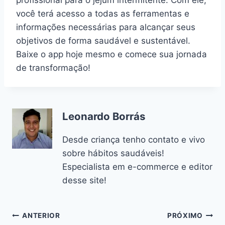
profissional para o jejum intermitente. Com ele,
você terá acesso a todas as ferramentas e
informações necessárias para alcançar seus
objetivos de forma saudável e sustentável.
Baixe o app hoje mesmo e comece sua jornada
de transformação!
Leonardo Borrás
Desde criança tenho contato e vivo
sobre hábitos saudáveis!
Especialista em e-commerce e editor
desse site!
Navegação
ANTERIOR
PRÓXIMO