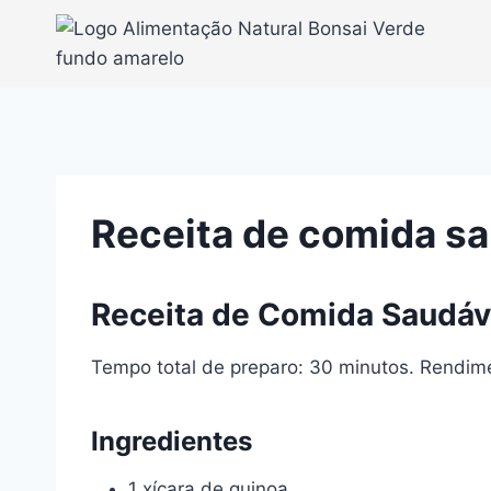
Pular
para
o
Conteúdo
Receita de comida s
Receita de Comida Saudáv
Tempo total de preparo: 30 minutos. Rendime
Ingredientes
1 xícara de quinoa