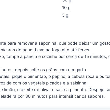
30 g
10 g
5 g
te para remover a saponina, que pode deixar um gost
xícaras de água. Leve ao fogo alto até ferver.
ixo, tampe a panela e cozinhe por cerca de 15 minutos,
inutos, depois solte os grãos com um garfo.
etais: pique o pimentão, o pepino, a cebola roxa e os t
cozida com os vegetais picados e a salsinha.
 limão, o azeite de oliva, o sal e a pimenta. Despeje s
eladeira por 30 minutos para intensificar os sabores.