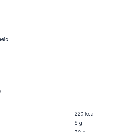
meio
)
220 kcal
8 g