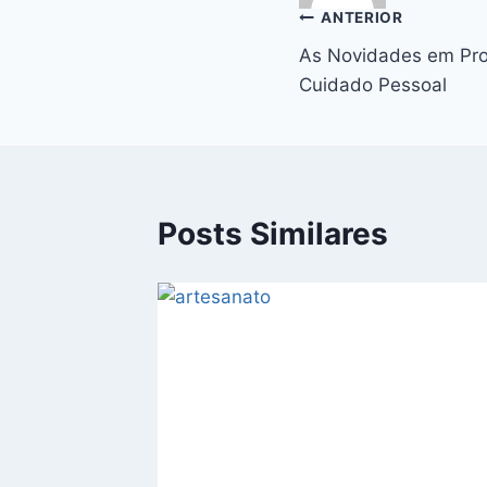
Navegação
ANTERIOR
As Novidades em Pro
de
Cuidado Pessoal
Post
Posts Similares