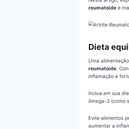
Neste artigo, ex
reumatoide
e man
Dieta equi
Uma alimentação 
reumatoide
. Con
inflamação e fort
Inclua em sua die
ômega-3 (como sa
Evite alimentos 
aumentar a infla