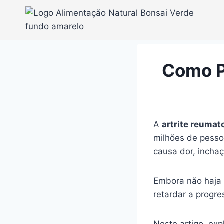
Pular
para
o
Conteúdo
Como P
A
artrite reumat
milhões de pesso
causa dor, inchaç
Embora não haja 
retardar a progr