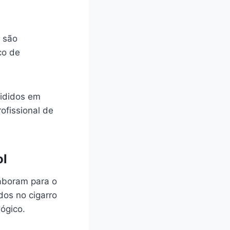
, são
co de
vididos em
ofissional de
ol
laboram para o
dos no cigarro
ógico.