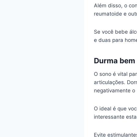
Além disso, o co
reumatoide e out
Se você bebe álc
e duas para hom
Durma bem
O sono é vital pa
articulações. Dor
negativamente o 
O ideal é que vo
interessante est
Evite estimulante