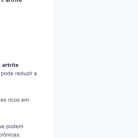
r a
artrite
a
artrite
 pode reduzir a
xes ricos em
que podem
rônicas.