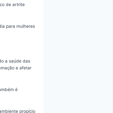
o de artrite
dia para mulheres
ndo a saúde das
lamação e afetar
 também é
 ambiente propício