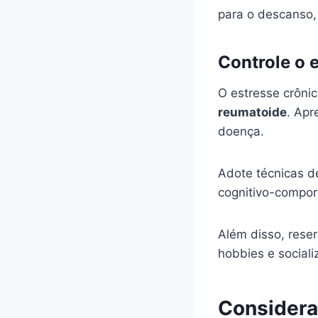
para o descanso, 
Controle o 
O estresse crôni
reumatoide
. Apr
doença.
Adote técnicas d
cognitivo-compor
Além disso, rese
hobbies e sociali
Considera