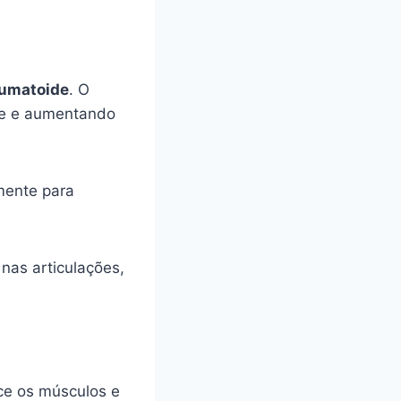
eumatoide
. O
te e aumentando
mente para
nas articulações,
ece os músculos e