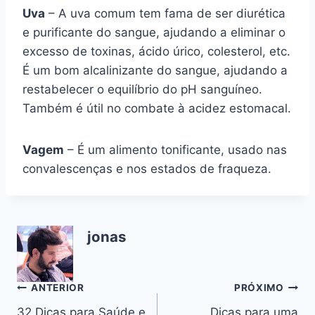
Uva
– A uva comum tem fama de ser diurética
e purificante do sangue, ajudando a eliminar o
excesso de toxinas, ácido úrico, colesterol, etc.
É um bom alcalinizante do sangue, ajudando a
restabelecer o equilíbrio do pH sanguíneo.
Também é útil no combate à acidez estomacal.
Vagem
– É um alimento tonificante, usado nas
convalescenças e nos estados de fraqueza.
jonas
Navegação
ANTERIOR
PRÓXIMO
32 Dicas para Saúde e
Dicas para uma