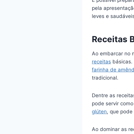
É possível prepa
pela apresentaçã
leves e saudávei
Receitas 
Ao embarcar no 
receitas
básicas. 
farinha de amêndo
tradicional.
Dentre as receit
pode servir como
glúten
, que pode 
Ao dominar as rec