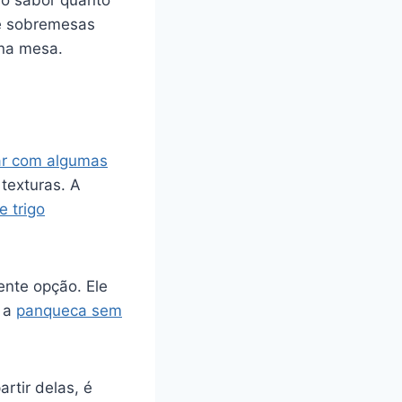
o sabor quanto
 sobremesas
 na mesa.
r com algumas
texturas. A
e trigo
ente opção. Ele
é a
panqueca sem
rtir delas, é