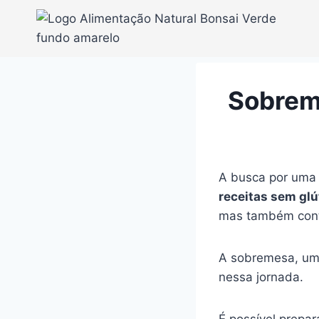
Pular
para
o
Conteúdo
Sobrem
A busca por uma 
receitas sem gl
mas também contr
A sobremesa, um 
nessa jornada.