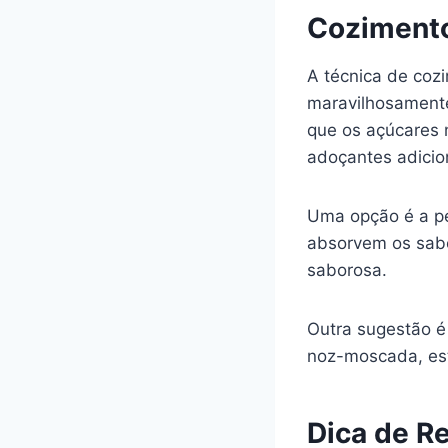
Cozimento
A técnica de coz
maravilhosamente
que os açúcares 
adoçantes adicio
Uma opção é a pe
absorvem os sabo
saborosa.
Outra sugestão é
noz-moscada, est
Dica de R