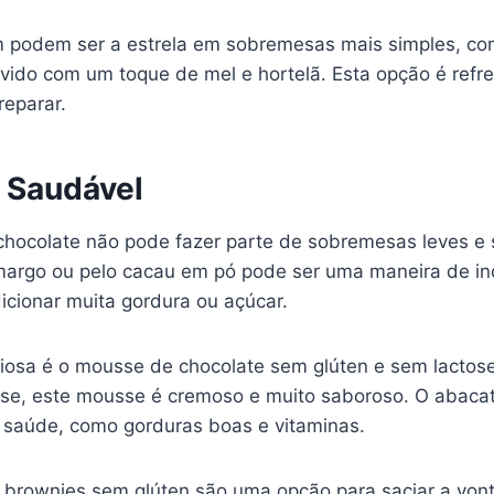
m podem ser a estrela em sobremesas mais simples, c
rvido com um toque de mel e hortelã. Esta opção é refr
reparar.
 Saudável
hocolate não pode fazer parte de sobremesas leves e 
margo ou pelo cacau em pó pode ser uma maneira de inc
icionar muita gordura ou açúcar.
ciosa é o mousse de chocolate sem glúten e sem lactose
se, este mousse é cremoso e muito saboroso. O abaca
a saúde, como gorduras boas e vitaminas.
brownies sem glúten são uma opção para saciar a von