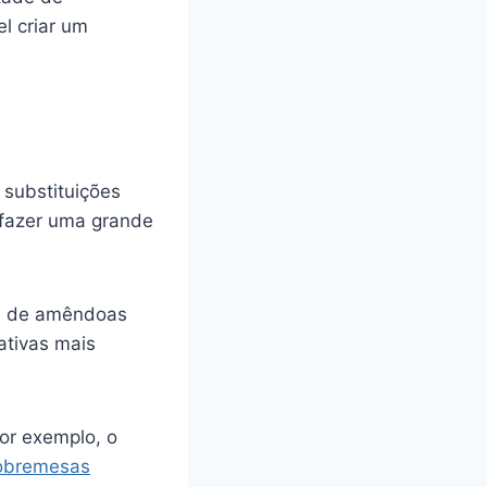
l criar um
 substituições
 fazer uma grande
ha de amêndoas
nativas mais
Por exemplo, o
sobremesas