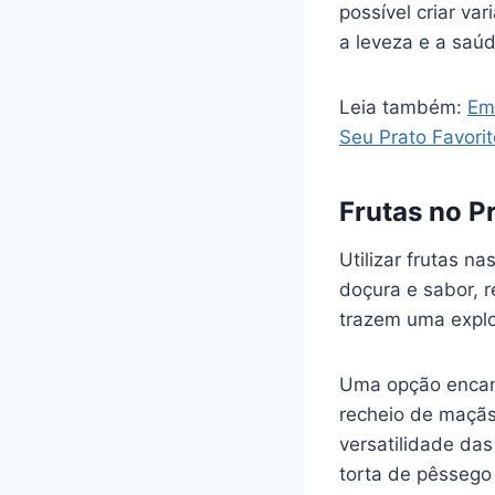
possível criar v
a leveza e a saú
Leia também:
Em
Seu Prato Favorit
Frutas no P
Utilizar frutas n
doçura e sabor, 
trazem uma explo
Uma opção encan
recheio de maçãs
versatilidade da
torta de pêssego