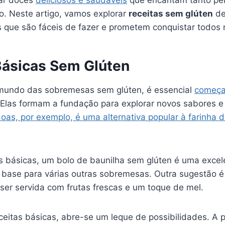
rar doces
deliciosos e saudáveis
que encantam tanto pel
o. Neste artigo, vamos explorar
receitas sem glúten
de
s que são fáceis de fazer e prometem conquistar todos
Básicas Sem Glúten
mundo das sobremesas sem glúten, é essencial
começa
Elas formam a fundação para explorar novos sabores e 
as, por exemplo, é uma alternativa popular à farinha d
as básicas, um bolo de baunilha sem glúten é uma excel
 base para várias outras sobremesas. Outra sugestão 
ser servida com frutas frescas e um toque de mel.
eitas básicas, abre-se um leque de possibilidades. A pa