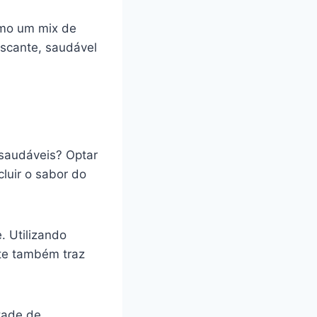
omo um mix de
escante, saudável
saudáveis? Optar
luir o sabor do
. Utilizando
te também traz
tade de