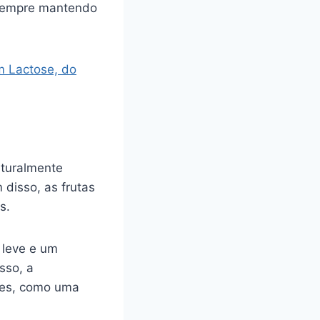
, sempre mantendo
m Lactose, do
aturalmente
disso, as frutas
s.
 leve e um
sso, a
ções, como uma