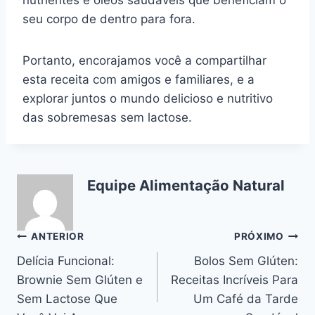
nutrientes e óleos saudáveis que beneficiam o
seu corpo de dentro para fora.
Portanto, encorajamos você a compartilhar
esta receita com amigos e familiares, e a
explorar juntos o mundo delicioso e nutritivo
das sobremesas sem lactose.
Equipe Alimentação Natural
Navegação
ANTERIOR
PRÓXIMO
Delícia Funcional:
Bolos Sem Glúten:
de
Brownie Sem Glúten e
Receitas Incríveis Para
Post
Sem Lactose Que
Um Café da Tarde