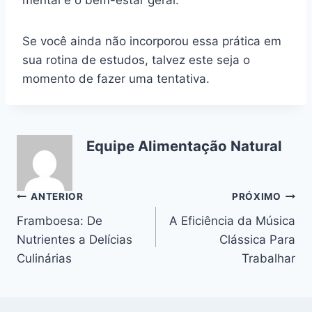
mental e o bem-estar geral.
Se você ainda não incorporou essa prática em
sua rotina de estudos, talvez este seja o
momento de fazer uma tentativa.
Equipe Alimentação Natural
Navegação
ANTERIOR
PRÓXIMO
Framboesa: De
A Eficiência da Música
de
Nutrientes a Delícias
Clássica Para
Post
Culinárias
Trabalhar