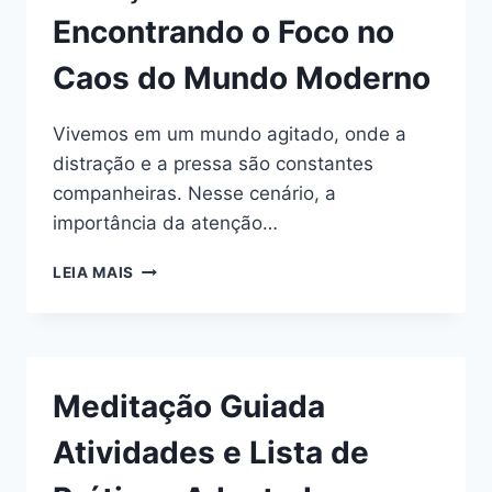
Encontrando o Foco no
Caos do Mundo Moderno
Vivemos em um mundo agitado, onde a
distração e a pressa são constantes
companheiras. Nesse cenário, a
importância da atenção…
ATENÇÃO
LEIA MAIS
PLENA:
ENCONTRANDO
O
FOCO
NO
Meditação Guiada
CAOS
DO
Atividades e Lista de
MUNDO
MODERNO