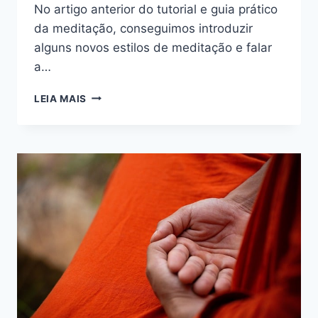
No artigo anterior do tutorial e guia prático
da meditação, conseguimos introduzir
alguns novos estilos de meditação e falar
a…
TUTORIAL
LEIA MAIS
E
GUIA
PRÁTICO
DA
MEDITAÇÃO
–
PARTE
4