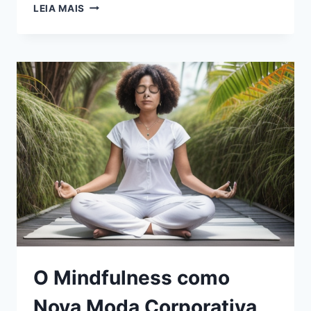
MEDITAÇÃO
LEIA MAIS
BÍBLICA:
APROFUNDANDO-
SE
NA
PALAVRA
DE
DEUS
O Mindfulness como
Nova Moda Corporativa