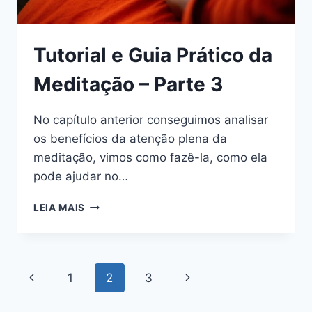
Tutorial e Guia Prático da
Meditação – Parte 3
No capítulo anterior conseguimos analisar
os benefícios da atenção plena da
meditação, vimos como fazê-la, como ela
pode ajudar no…
TUTORIAL
LEIA MAIS
E
GUIA
PRÁTICO
DA
Navegação
Página
Página
1
2
3
MEDITAÇÃO
–
da
Anterior
Seguinte
PARTE