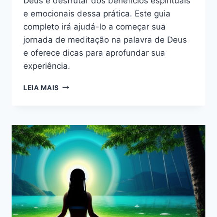
Deus e desfrutar dos benefícios espirituais
e emocionais dessa prática. Este guia
completo irá ajudá-lo a começar sua
jornada de meditação na palavra de Deus
e oferece dicas para aprofundar sua
experiência.
COMO
LEIA MAIS
MEDITAR
NA
PALAVRA
DE
DEUS:
UM
GUIA
COMPLETO