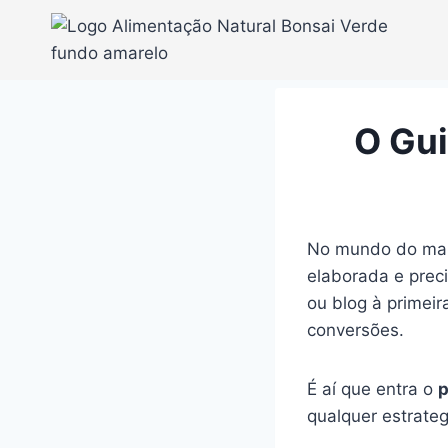
Pular
para
o
Conteúdo
O Gui
No mundo do mark
elaborada e prec
ou blog à primei
conversões.
É aí que entra o
p
qualquer estrateg