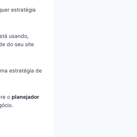
uer estratégia
está usando,
de do seu site
uma estratégia de
bre o
planejador
ócio.