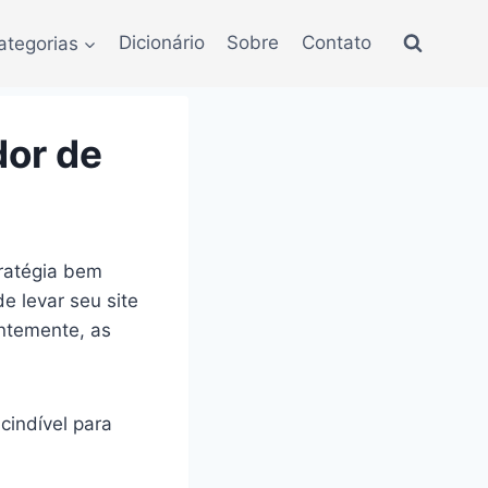
ategorias
Dicionário
Sobre
Contato
dor de
tratégia bem
 levar seu site
ntemente, as
cindível para