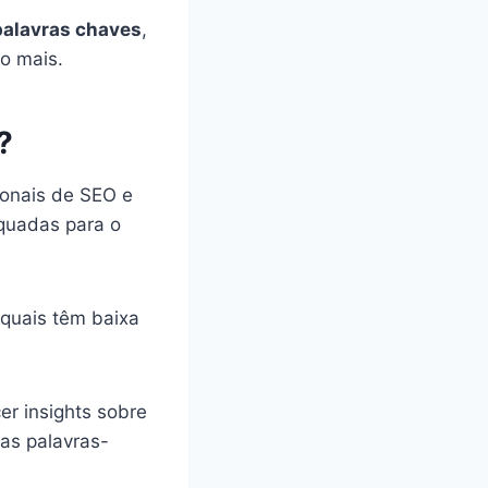
palavras chaves
,
to mais.
?
ionais de SEO e
equadas para o
quais têm baixa
r insights sobre
as palavras-