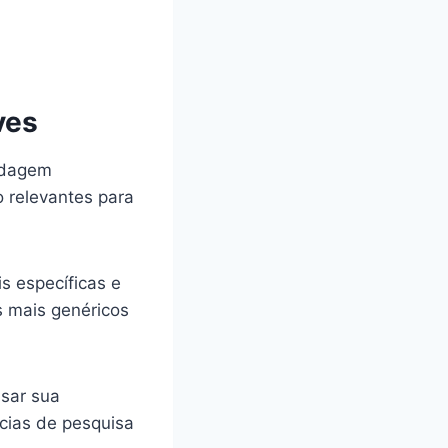
ves
rdagem
o relevantes para
s específicas e
s mais genéricos
isar sua
cias de pesquisa