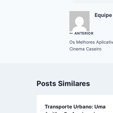
Equipe
Navegação
ANTERIOR
Os Melhores Aplicati
de
Cinema Caseiro
Post
Posts Similares
Transporte Urbano: Uma