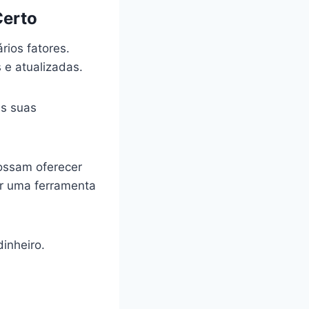
Certo
rios fatores.
s e atualizadas.
às suas
ossam oferecer
er uma ferramenta
inheiro.