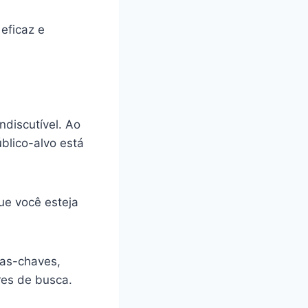
eficaz e
ndiscutível. Ao
blico-alvo está
ue você esteja
ras-chaves,
res de busca.