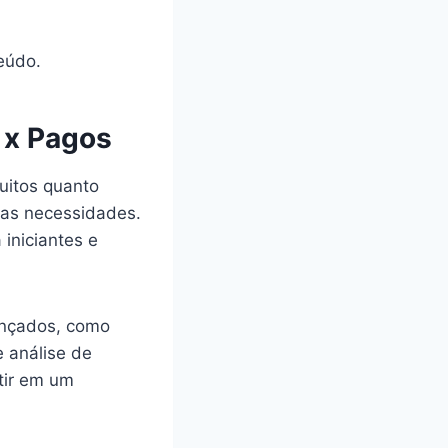
eúdo.
 x Pagos
tuitos quanto
uas necessidades.
 iniciantes e
ançados, como
 análise de
tir em um