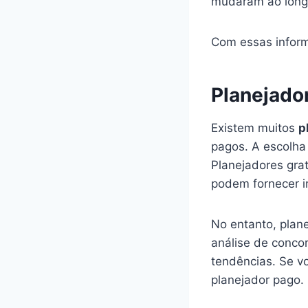
mudaram ao long
Com essas inform
Planejado
Existem muitos
p
pagos. A escolha
Planejadores gra
podem fornecer i
No entanto, plan
análise de conco
tendências. Se vo
planejador pago.