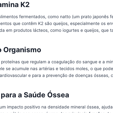
tamina K2
 alimentos fermentados, como natto (um prato japonês f
mentos que contêm K2 são queijos, especialmente os env
ada em produtos lácteos, como iogurtes e queijos, que
o Organismo
 proteínas que regulam a coagulação do sangue e a mine
ele se acumule nas artérias e tecidos moles, o que pod
cardiovascular e para a prevenção de doenças ósseas, 
 para a Saúde Óssea
um impacto positivo na densidade mineral óssea, ajudan