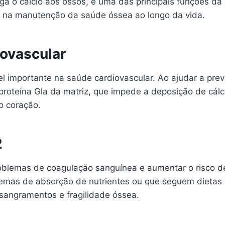
iga o cálcio aos ossos, é uma das principais funções da
e na manutenção da saúde óssea ao longo da vida.
ovascular
portante na saúde cardiovascular. Ao ajudar a prevenir
proteína Gla da matriz, que impede a deposição de cálc
o coração.
2
roblemas de coagulação sanguínea e aumentar o risco de
lemas de absorção de nutrientes ou que seguem dietas 
 sangramentos e fragilidade óssea.