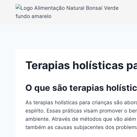
Pular
para
o
Conteúdo
Terapias holísticas p
O que são terapias holísti
As terapias holísticas para crianças são ab
espírito. Essas práticas visam promover o b
ambiente. Através de métodos que vão além d
também as causas subjacentes dos problem