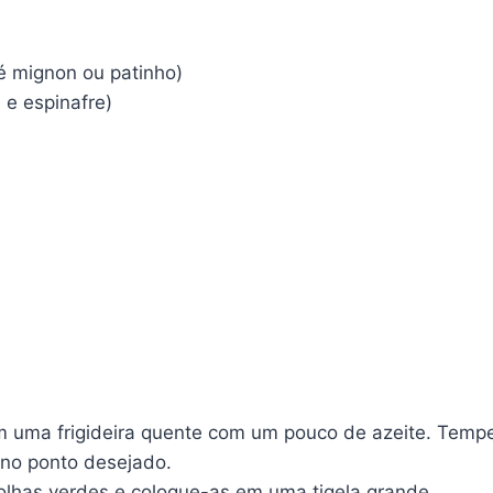
é mignon ou patinho)
 e espinafre)
uma frigideira quente com um pouco de azeite. Temper
 no ponto desejado.
olhas verdes e coloque-as em uma tigela grande.