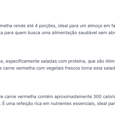
rmelha rende até 4 porções, ideal para um almoço em f
feita para quem busca uma alimentação saudável sem ab
das, especificamente saladas com proteína, que são ót
 de carne vermelha com vegetais frescos torna esta sal
de carne vermelha contém aproximadamente 300 caloria
. É uma refeição rica em nutrientes essenciais, ideal 