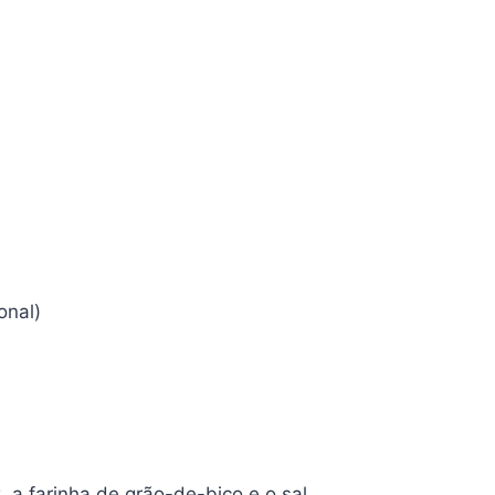
onal)
, a farinha de grão-de-bico e o sal.