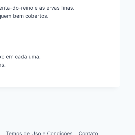
menta-do-reino e as ervas finas.
fiquem bem cobertos.
ixe em cada uma.
as.
Temos de Uso e Condições
Contato