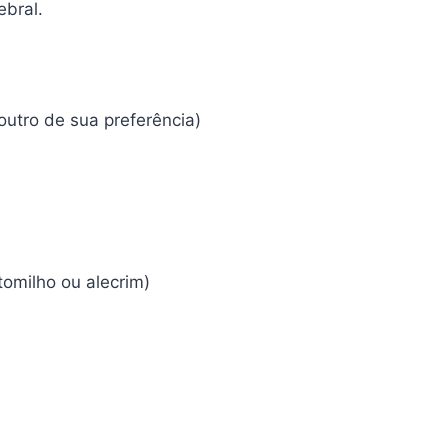
ebral.
 outro de sua preferência)
tomilho ou alecrim)