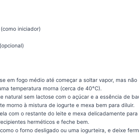
 (como iniciador)
(opcional)
se em fogo médio até começar a soltar vapor, mas não d
ir uma temperatura morna (cerca de 40°C).
e natural sem lactose com o açúcar e a essência de bau
e morno à mistura de iogurte e mexa bem para diluir.
nela com o restante do leite e mexa delicadamente para 
recipientes herméticos e feche bem.
omo o forno desligado ou uma iogurteira, e deixe ferme