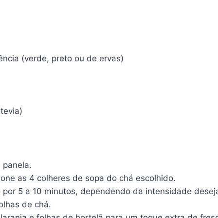
ncia (verde, preto ou de ervas)
tevia)
 panela.
ione as 4 colheres de sopa do chá escolhido.
o por 5 a 10 minutos, dependendo da intensidade desej
olhas de chá.
laranja e folhas de hortelã para um toque extra de fresc