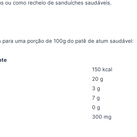
crus ou como recheio de sanduíches saudáveis.
iva para uma porção de 100g do patê de atum saudável:
nte
150 kcal
20 g
3 g
7 g
0 g
300 mg