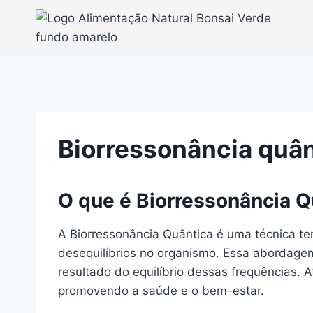
Pular
para
o
Conteúdo
Biorressonância quân
O que é Biorressonância Q
A Biorressonância Quântica é uma técnica tera
desequilíbrios no organismo. Essa abordagem
resultado do equilíbrio dessas frequências. At
promovendo a saúde e o bem-estar.