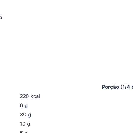
as
Porção (1/4 
220 kcal
6 g
30 g
10 g