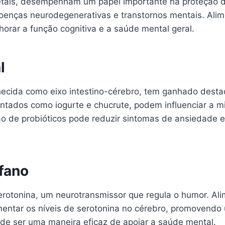
etais, desempenham um papel importante na proteção do
oenças neurodegenerativas e transtornos mentais. Alim
orar a função cognitiva e a saúde mental geral.
l
nhecida como eixo intestino-cérebro, tem ganhado dest
ntados como iogurte e chucrute, podem influenciar a mi
ão de probióticos pode reduzir sintomas de ansiedade
fano
erotonina, um neurotransmissor que regula o humor. Ali
ntar os níveis de serotonina no cérebro, promovendo 
pode ser uma maneira eficaz de apoiar a saúde mental.