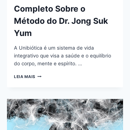
Completo Sobre o
Método do Dr. Jong Suk
Yum
A Unibiótica é um sistema de vida
integrativo que visa a saúde e o equilíbrio
do corpo, mente e espírito. …
UNIBIÓTICA:
LEIA MAIS
O
GUIA
COMPLETO
SOBRE
O
MÉTODO
DO
DR.
JONG