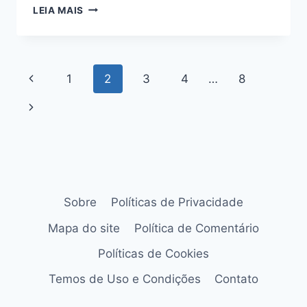
O
LEIA MAIS
GUIA
DEFINITIVO
DAS
PANCS:
Navegação
Página
1
2
3
4
…
8
DESCUBRA
OS
da
Anterior
Página
SEUS
BENEFÍCIOS
Página
Seguinte
Sobre
Políticas de Privacidade
Mapa do site
Política de Comentário
Políticas de Cookies
Temos de Uso e Condições
Contato