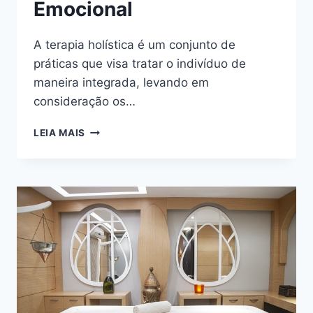
Emocional
A terapia holística é um conjunto de
práticas que visa tratar o indivíduo de
maneira integrada, levando em
consideração os…
OS
LEIA MAIS
BENEFÍCIOS
DA
TERAPIA
HOLÍSTICA
PARA
O
EQUILÍBRIO
EMOCIONAL