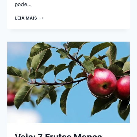
pode…
ALIMENTAÇÃO
LEIA MAIS
E
SAÚDE
MENTAL:
COMO
A
NUTRIÇÃO
PODE
IMPACTAR
NOSSA
SAÚDE
EMOCIONAL