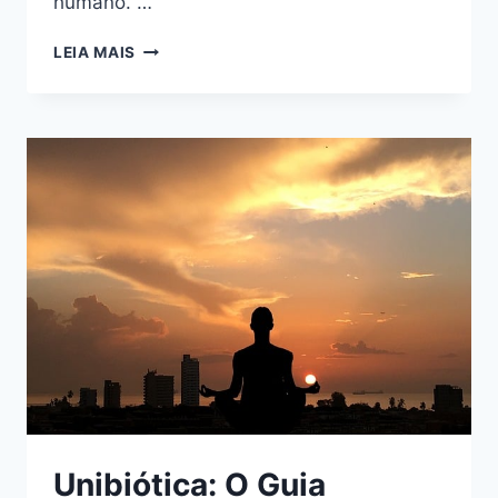
humano. …
OS
LEIA MAIS
BENEFÍCIOS
DO
CONTATO
COM
A
NATUREZA
PARA
O
BEM-
ESTAR
Unibiótica: O Guia