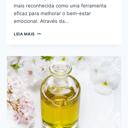
mais reconhecida como uma ferramenta
eficaz para melhorar o bem-estar
emocional. Através da…
OS
LEIA MAIS
BENEFÍCIOS
DA
ESCRITA
TERAPÊUTICA
PARA
O
BEM-
ESTAR
EMOCIONAL