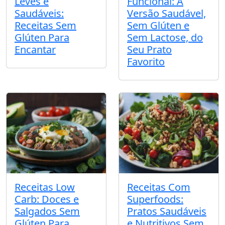
Leves e
Funcional: A
Saudáveis:
Versão Saudável,
Receitas Sem
Sem Glúten e
Glúten Para
Sem Lactose, do
Encantar
Seu Prato
Favorito
Receitas Low
Receitas Com
Carb: Doces e
Superfoods:
Salgados Sem
Pratos Saudáveis
Glúten Para
e Nutritivos Sem