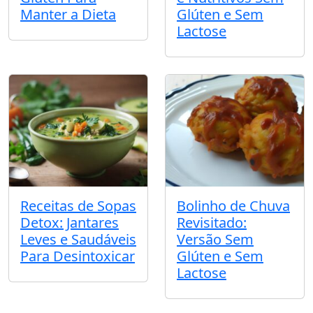
Manter a Dieta
Glúten e Sem
Lactose
Receitas de Sopas
Bolinho de Chuva
Detox: Jantares
Revisitado:
Leves e Saudáveis
Versão Sem
Para Desintoxicar
Glúten e Sem
Lactose